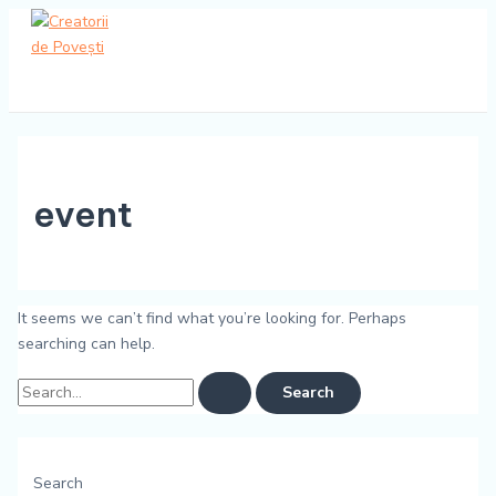
Main
Skip
Search
Menu
to
for:
content
event
It seems we can’t find what you’re looking for. Perhaps
searching can help.
Search