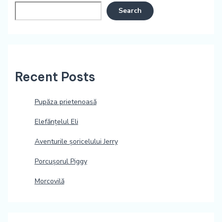
Search
Recent Posts
Pupăza prietenoasă
Elefănțelul Eli
Aventurile șoricelului Jerry
Porcușorul Piggy
Morcovilă